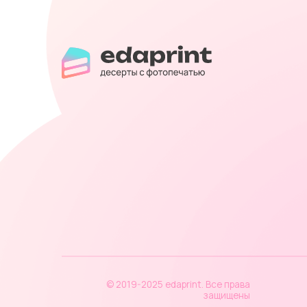
Капк
Мак
Пир
Шок
© 2019-2025 edaprint. Все права
защищены