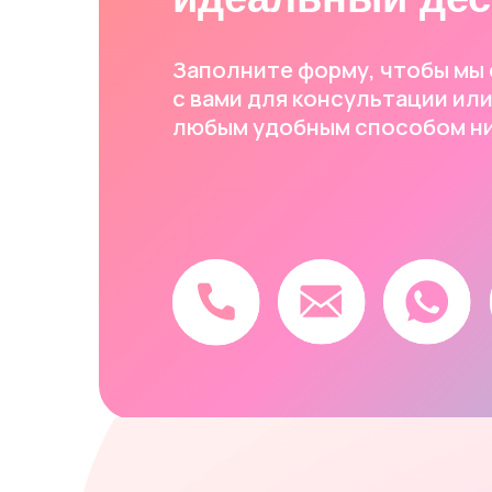
любым удобным способом ниже.
Мы 
Тор
Пря