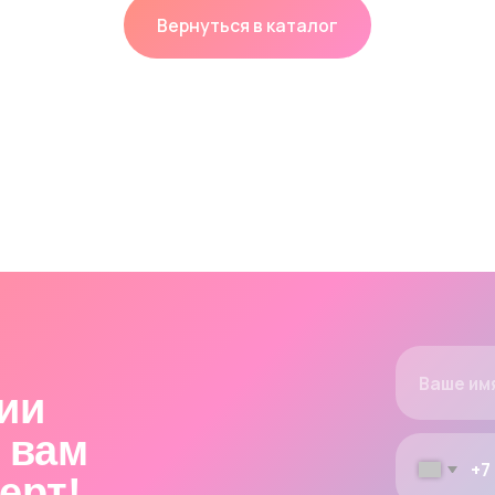
ам
+7
!
ались
житесь