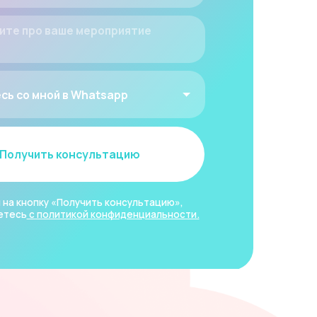
нсультацию
учить консультацию»,
кой конфиденциальности.
+7 (495) 090-39-49
+7 (999) 550-39-49
info@edaprint.ru