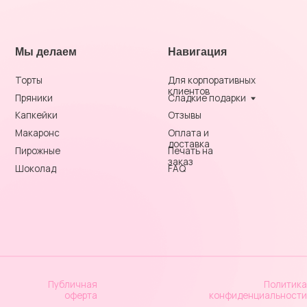
ейки
Отзывы
аронс
Оплата и
доставка
ожные
Печать на
заказ
олад
FAQ
Публичная
Политика
оферта
конфиденциальности