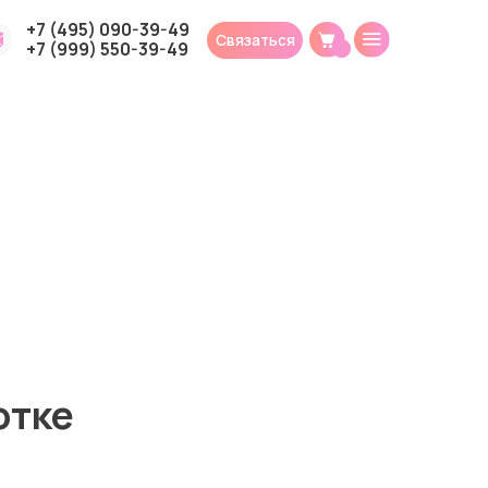
-39-49
90-39-49
Связаться
50-39-49