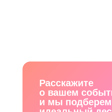
Расскажите
о вашем событии
и мы подберем в
идеальный десерт
Заполните форму, чтобы мы связ
с вами для консультации или свя