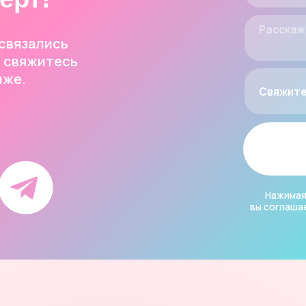
Получить ко
Нажимая на кнопку «Пол
вы соглашаетесь
с полити
делаем
Навигация
ты
Для корпоративных
клиентов
ники
Сладкие подарки