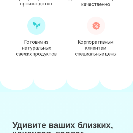
Удивите ваших близких,
клиентов, коллег,
партнеров
или гостей
необычным и
вкусным подарком
В этом году в нашей коллекции
новогодние имбирные пряники
в наборах с символом года — змеей
и классические наборы пряников
с Дедом Морозом и, конечно, у нас
можно купить поштучно пряники разных
видов.
Если не нашли нужные вам пряники,
то мы готовы создать для вас
индивидуальный набор. Звоните,
мы с радостью обсудим все детали.