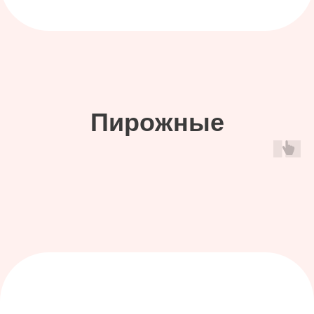
Расскажите
о вашем событии
и мы подберем вам
идеальный десерт!
Заполните форму, чтобы мы связались
с вами для консультации или свяжитесь
любым удобным способом ниже.