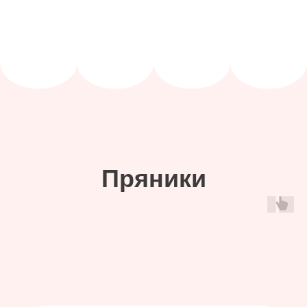
Предлагаем разные
способы
оплаты и
доставки
от 1 дня
срок выполнения заказа
Работаем со срочными
заказами без наценки.
100% предоплата*
наличными/ переводом /
картой / безналичный расчет
При заказе от 10000 руб,
разделим
на 2 части. Оплата через сайт или
при получении курьеру, во время
самовывоза. Выдаем все
документы и кассовый чек.