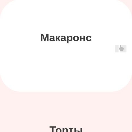
доставка
самовывоз /курьером
Готовый заказ можно забрать в
пункте самовывоза или заказать
доставку курьером
от 600 руб.
Время самовывоза необходимо
согласовать заранее
г. Москва, бульвар академика Ландау 1
ст. м Физтех (3 мин пешком)
+7 (495) 090-39-49
, с 8:00-23:00
г. Москва, Дмитровское шоссе 107к4
ст. м Яхромская (5 мин пешком)
+7 (495) 090-39-49
, с 8:00-23:00