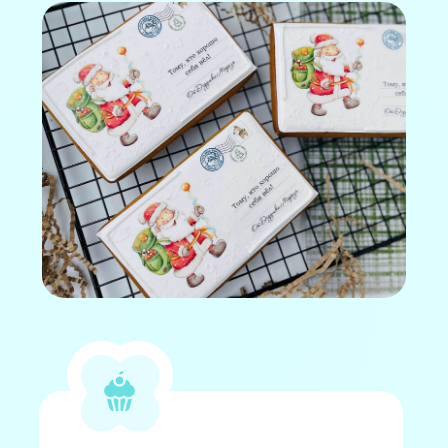
Отличный вариант
подарка на праздник
Пряники на Новый Год с логотипом
и фотопечатью будет отличным
вкусным подарком
корпоративным партнерам
или дорогим клиентам, детям,
родственникам и друзьям.
Закажите вкусные