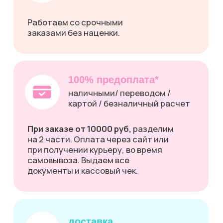
+7 (495) 090-39-49
+7 (999) 550-39-49
info@edaprint.ru
Мы делаем
Навигация
Торты
Для корпоративных
клиентов
Пряники