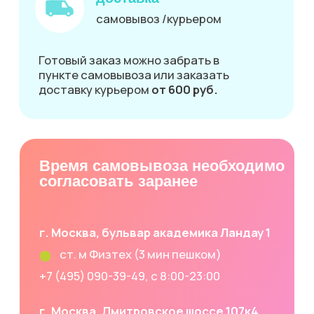
Сладкие подарки
Капкейки
Отзывы
Макаронс
Оплата и доставка
Пирожные
Печать на заказ
Шоколад
FAQ
Публичная оферта
Политика конфиденциальности
Разработка сайта designriluna
© 2019-2025 edaprint. Все права защищены