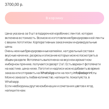
3700,00
р.
В корзину
Цена указана за 9 шт в подарочной коробочке с лентой, которая
включена в стоимость. Возможно изготовление брендированной ленты
с вашим логотипом. Корпоративным заказчикам индивидуальные
цены.
Очень нежные брендированные капкейки, натуральный состав и
вкусные начинки, разрезы и описание которых можно посмотреть в
общем разделе. Фотопечать выполнена на вкусном ароматном
имбирном прянике, получается десерт 2 в 1. Есть вариант фотопечати
на мастике, цена ниже. Логотип и надписи можно добавить во время
заказа или отправить на
WhatsApp
или на почту
info@edaprint.ru
.
Можно заказать любое количество, напишите, пожалуйста, в
Whatsapp.
Если необходимы другие комбинации и сочетания цветов и ягод,
напишите нам.