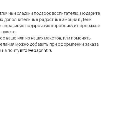
тличный сладкий подарок воспитателю. Подарите
ю дополнительные радостные эмоции в День
ем в красивую подарочную коробочку и перевяжем
 пакете.
е ваше или из наших макетов, или поменять
ожелания можно добавить при оформлении заказа
 на почту
info@edaprint.ru