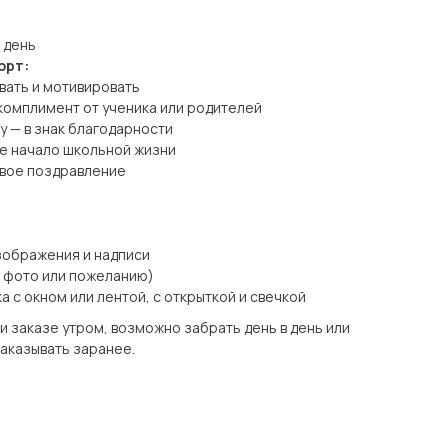
 день
орт:
вать и мотивировать
комплимент от ученика или родителей
у — в знак благодарности
ое начало школьной жизни
ивое поздравление
зображения и надписи
о фото или пожеланию)
а с окном или лентой, с открыткой и свечкой
ри заказе утром, возможно забрать день в день или
заказывать заранее.