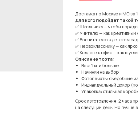
Доставка по Москве и МО за 1
Для кого подойдёт такой т
✅ Школьнику — чтобы порадо
✅ Учителю — как креативный 
✅ Воспитателю в детском сад
✅ Первокласснику — как ярк
✅ Коллеге в офис — как шутл
Описание торта:
Вес: 1 кг и больше
Начинки на выбор
Фотопечать: съедобные и
Индивидуальный декор (п
Упаковка: стильная коробк
Срок изготовления: 2 часа п
на следущий день. Но лучше 